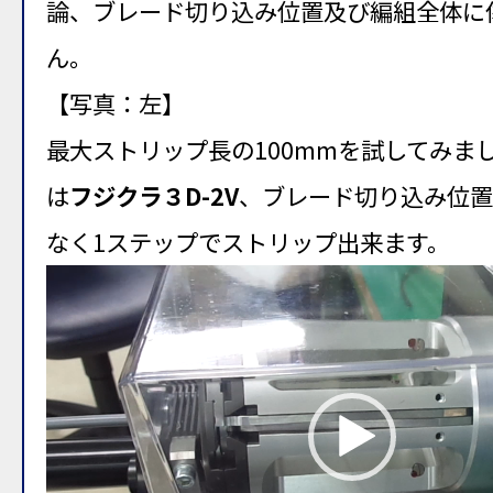
論、ブレード切り込み位置及び編組全体に
ん。
【写真：左】
最大ストリップ長の100mmを試してみま
は
フジクラ３D-2V
、ブレード切り込み位置
なく1ステップでストリップ出来ます。
動
画
プ
レ
ー
ヤ
ー